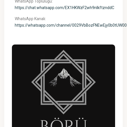
WhatsApp Topluluğu:
https://chat.whatsapp.com/EX1HKWzF2wh9nIkftznddC
WhatsApp Kanalı:
https://whatsapp.com/channel/0029VbBozFNEwEjy0b0tUW00