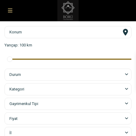
Yarıçap:
100 km
Durum
Kategori
Gayrimenkul Tipi
Fiyat
İl