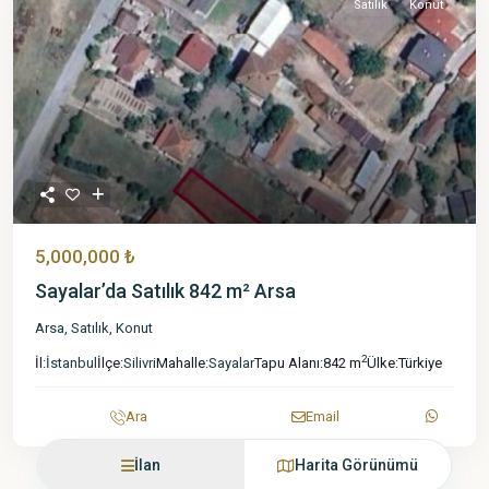
Satılık
Konut
5,000,000 ₺
Sayalar’da Satılık 842 m² Arsa
Arsa
,
Satılık
,
Konut
2
İl:
İstanbul
İlçe:
Silivri
Mahalle:
Sayalar
Tapu Alanı:
842 m
Ülke:
Türkiye
Ara
Email
İlan
Harita Görünümü