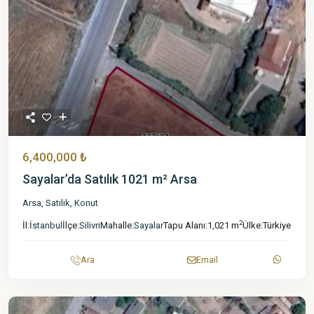
6,400,000 ₺
Sayalar’da Satılık 1021 m² Arsa
Arsa
,
Satılık
,
Konut
2
İl:
İstanbul
İlçe:
Silivri
Mahalle:
Sayalar
Tapu Alanı:
1,021 m
Ülke:
Türkiye
Ara
Email