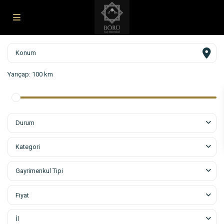
Yarıçap:
100 km
Durum
Kategori
Gayrimenkul Tipi
Fiyat
İl