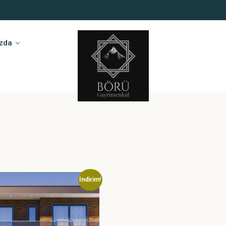
zda
İndirim!