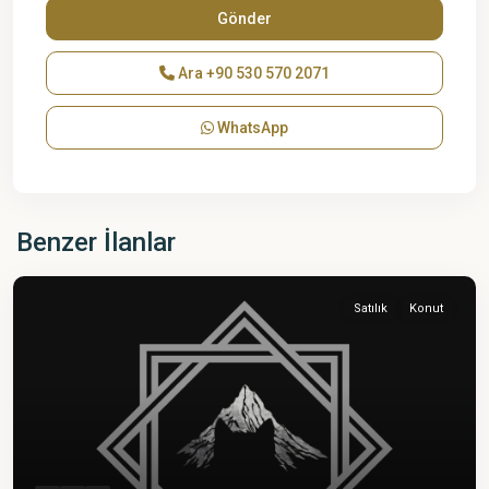
Ara
+90 530 570 2071
WhatsApp
Benzer İlanlar
Satılık
Konut