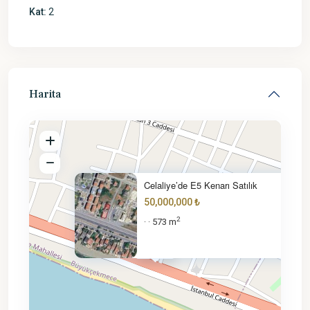
Kat:
2
Harita
Celaliye’de E5 Kenarı Satılık
50,000,000 ₺
2
573 m
·
·
50M ₺