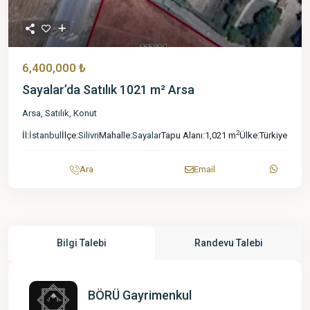
6,400,000 ₺
Sayalar’da Satılık 1021 m² Arsa
Arsa
,
Satılık
,
Konut
2
İl:
İstanbul
İlçe:
Silivri
Mahalle:
Sayalar
Tapu Alanı:
1,021 m
Ülke:
Türkiye
Ara
Email
Bilgi Talebi
Randevu Talebi
BÖRÜ Gayrimenkul