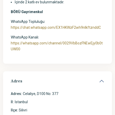
İçinde 2 katlı ev bulunmaktadır.
BÖRÜ Gayrimenkul
WhatsApp Topluluğu:
https://chat.whatsapp.com/EX1HKWzF2wh9nIkftznddC
WhatsApp Kanalı:
https://whatsapp.com/channel/0029VbBozFNEwEjy0b0t
UW00
Adres
Adres:
Celaliye, D100 No: 377
İl:
İstanbul
İlçe:
Silivri