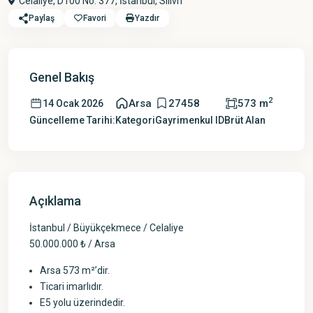
Celaliye, D100 No: 377,
İstanbul
,
Silivri
Paylaş
Favori
Yazdır
Genel Bakış
2
Arsa
27458
573 m
14 Ocak 2026
Güncelleme Tarihi:
Kategori
Gayrimenkul ID
Brüt Alan
Açıklama
İstanbul / Büyükçekmece / Celaliye
50.000.000 ₺ / Arsa
Arsa 573 m²’dir.
Ticari imarlıdır.
E5 yolu üzerindedir.