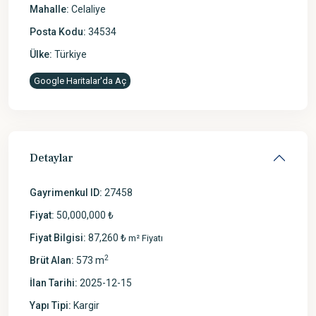
Mahalle:
Celaliye
Posta Kodu:
34534
Ülke:
Türkiye
Google Haritalar'da Aç
Detaylar
Gayrimenkul ID:
27458
Fiyat:
50,000,000 ₺
Fiyat Bilgisi:
87,260 ₺
m² Fiyatı
2
Brüt Alan:
573 m
İlan Tarihi:
2025-12-15
Yapı Tipi:
Kargir