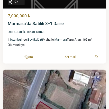
7,000,000 ₺
Marmara’da Satılık 3+1 Daire
Daire
,
Satılık
,
Takas
,
Konut
2
İl:
İstanbul
İlçe:
Beylikdüzü
Mahalle:
Marmara
Tapu Alanı:
165 m
Ülke:
Türkiye
Ara
Email
Satılık
Konut