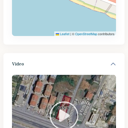
Leaflet
|
©
OpenStreetMap
contributors
Video