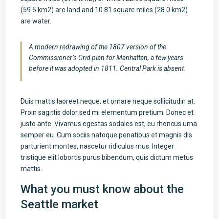
(59.5 km2) are land and 10.81 square miles (28.0 km2)
are water.
A modern redrawing of the 1807 version of the
Commissioner’s Grid plan for Manhattan, a few years
before it was adopted in 1811. Central Park is absent.
Duis mattis laoreet neque, et ornare neque sollicitudin at.
Proin sagittis dolor sed mi elementum pretium. Donec et
justo ante. Vivamus egestas sodales est, eu rhoncus urna
semper eu. Cum sociis natoque penatibus et magnis dis
parturient montes, nascetur ridiculus mus. Integer
tristique elit lobortis purus bibendum, quis dictum metus
mattis.
What you must know about the
Seattle market