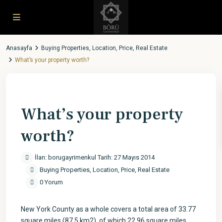
Anasayfa
Buying Properties
,
Location
,
Price
,
Real Estate
What’s your property worth?
Previous
Next
What’s your property
worth?
İlan: borugayrimenkul Tarih: 27 Mayıs 2014
Buying Properties
,
Location
,
Price
,
Real Estate
0 Yorum
New York County as a whole covers a total area of 33.77
square miles (87.5 km2), of which 22.96 square miles