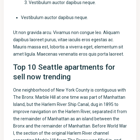
Vestibulum auctor dapibus neque.
Vestibulum auctor dapibus neque.
Ut non gravida arcu. Vivamus non congue leo. Aliquam
dapibus laoreet purus, vitae iaculis eros egestas ac.
Mauris massa est, lobortis a viverra eget, elementum sit
amet ligula. Maecenas venenatis eros quis porta laoreet.
Top 10 Seattle apartments for
sell now trending
One neighborhood of New York County is contiguous with
The Bronx. Marble Hill at one time was part of Manhattan
Island, but the Harlem River Ship Canal, dug in 1895 to
improve navigation on the Harlem River, separated it from
the remainder of Manhattan as an island between the
Bronx and the remainder of Manhattan. Before World War
I, the section of the original Harlem River channel